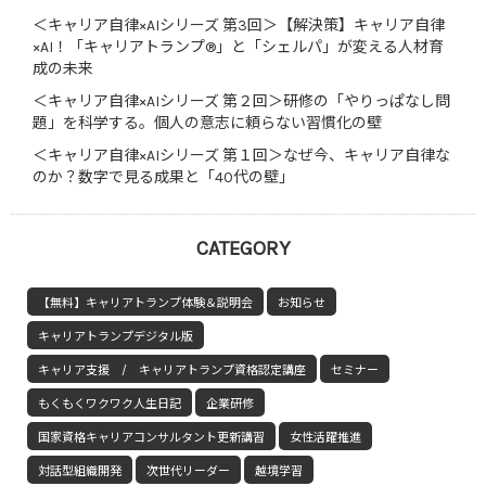
＜キャリア自律×AIシリーズ 第3回＞【解決策】キャリア自律
×AI！「キャリアトランプ®」と「シェルパ」が変える人材育
成の未来
＜キャリア自律×AIシリーズ 第２回＞研修の「やりっぱなし問
題」を科学する。個人の意志に頼らない習慣化の壁
＜キャリア自律×AIシリーズ 第１回＞なぜ今、キャリア自律な
のか？数字で見る成果と「40代の壁」
CATEGORY
【無料】キャリアトランプ体験＆説明会
お知らせ
キャリアトランプデジタル版
キャリア支援 / キャリアトランプ資格認定講座
セミナー
もくもくワクワク人生日記
企業研修
国家資格キャリアコンサルタント更新講習
女性活躍推進
対話型組織開発
次世代リーダー
越境学習