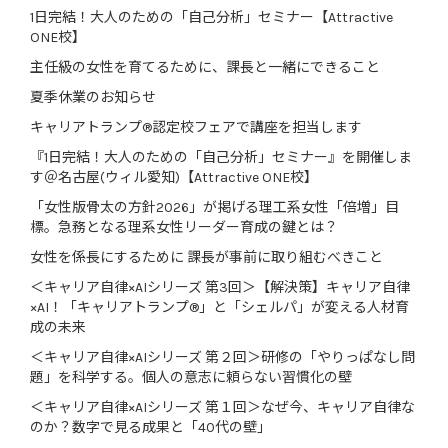
1日完結！大人のための「自己分析」セミナー【Attractive
ONE校】
主任級の女性を育てるために、課長と一緒にできること
夏季休業のお知らせ
キャリアトランプ®認定校フェアで講座を担当します
『1日完結！大人のための「自己分析」セミナー』を開催しま
す＠名古屋(ウィル愛知)【Attractive ONE校】
「女性版骨太の方針2026」が掲げる理工系女性「倍増」目
標。急務となる理系女性リーダー育成の鍵とは？
女性を係長にするために 課長が事前に取り組むべきこと
＜キャリア自律×AIシリーズ 第3回＞【解決策】キャリア自律
×AI！「キャリアトランプ®」と「シェルパ」が変える人材育
成の未来
＜キャリア自律×AIシリーズ 第２回＞研修の「やりっぱなし問
題」を科学する。個人の意志に頼らない習慣化の壁
＜キャリア自律×AIシリーズ 第１回＞なぜ今、キャリア自律な
のか？数字で見る成果と「40代の壁」