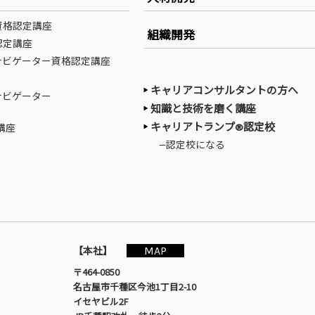
資格認定講座
組織開発
認定講座
ナビゲーター資格認定講座
キャリアコンサルタントの方へ
ナビゲーター
知識と技術を磨く講座
キャリアトランプ®認定校
講座
—認定校になる
MAP
【本社】
〒464-0850
名古屋市千種区今池1丁目2-10
イセヤビル2F