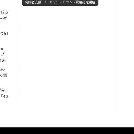
高齢者支援 / キャリアトランプ資格認定講座
工系女
ーダ
取り組
決
ンプ
未来
修の
の意
ぜ今、
「40