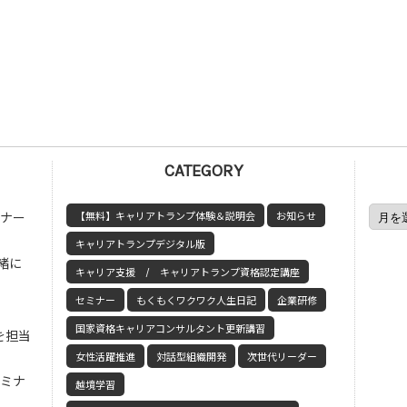
CATEGORY
ミナー
【無料】キャリアトランプ体験＆説明会
お知らせ
キャリアトランプデジタル版
緒に
キャリア支援 / キャリアトランプ資格認定講座
セミナー
もくもくワクワク人生日記
企業研修
国家資格キャリアコンサルタント更新講習
を担当
女性活躍推進
対話型組織開発
次世代リーダー
セミナ
越境学習