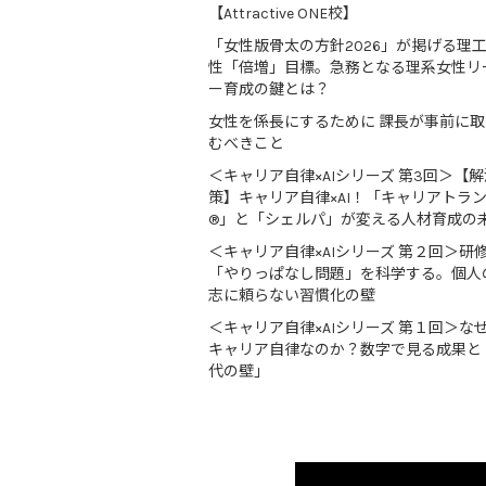
【Attractive ONE校】
「女性版骨太の方針2026」が掲げる理
性「倍増」目標。急務となる理系女性リ
ー育成の鍵とは？
女性を係長にするために 課長が事前に
むべきこと
＜キャリア自律×AIシリーズ 第3回＞【解
策】キャリア自律×AI！「キャリアトラ
®」と「シェルパ」が変える人材育成の
＜キャリア自律×AIシリーズ 第２回＞研
「やりっぱなし問題」を科学する。個人
志に頼らない習慣化の壁
＜キャリア自律×AIシリーズ 第１回＞な
キャリア自律なのか？数字で見る成果と
代の壁」