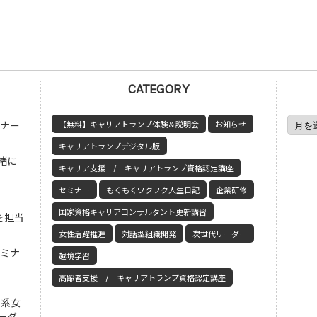
CATEGORY
ミナー
【無料】キャリアトランプ体験＆説明会
お知らせ
キャリアトランプデジタル版
緒に
キャリア支援 / キャリアトランプ資格認定講座
セミナー
もくもくワクワク人生日記
企業研修
国家資格キャリアコンサルタント更新講習
を担当
女性活躍推進
対話型組織開発
次世代リーダー
セミナ
越境学習
高齢者支援 / キャリアトランプ資格認定講座
工系女