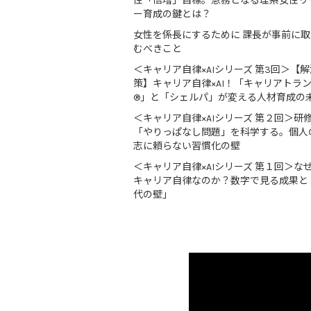
性「倍増」目標。急務となる理系女性リ
ー育成の鍵とは？
女性を係長にするために 課長が事前に
むべきこと
＜キャリア自律×AIシリーズ 第3回＞【解
策】キャリア自律×AI！「キャリアトラ
®」と「シェルパ」が変える人材育成の
＜キャリア自律×AIシリーズ 第２回＞研
「やりっぱなし問題」を科学する。個人
志に頼らない習慣化の壁
＜キャリア自律×AIシリーズ 第１回＞な
キャリア自律なのか？数字で見る成果と
代の壁」