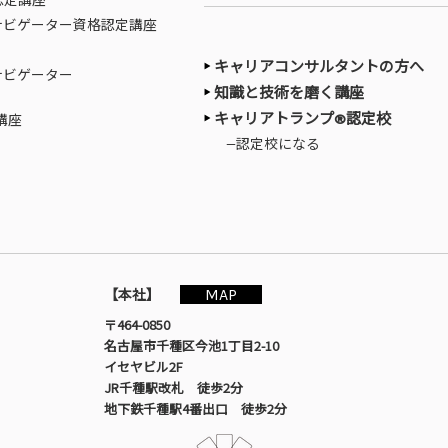
認定講座
ナビゲーター資格認定講座
キャリアコンサルタントの方へ
ナビゲーター
知識と技術を磨く講座
キャリアトランプ®認定校
講座
—認定校になる
MAP
【本社】
〒464-0850
名古屋市千種区今池1丁目2-10
イセヤビル2F
JR千種駅改札 徒歩2分
地下鉄千種駅4番出口 徒歩2分