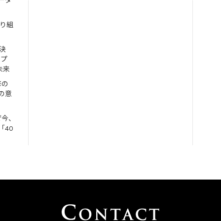
ーダ
取り組
決
ンプ
未来
修の
の意
ぜ今、
「40