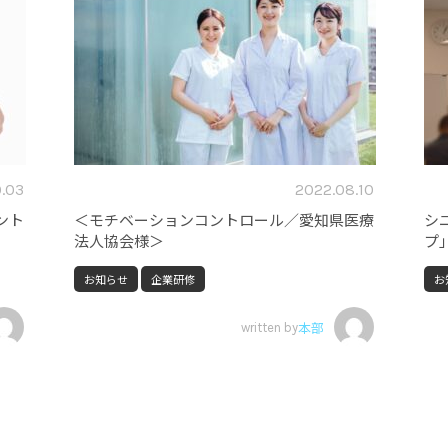
0.03
2022.08.10
ント
＜モチベーションコントロール／愛知県医療
シ
法人協会様＞
プ
お知らせ
企業研修
お
written by
本部