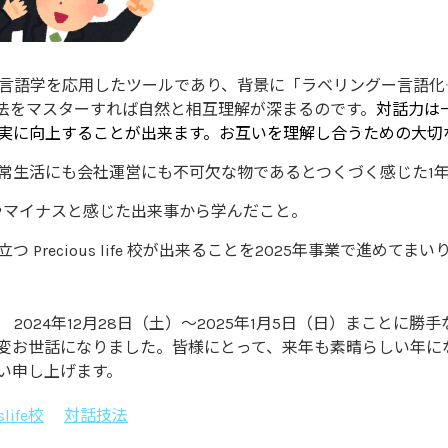
知言語学を応用したツールであり、背景に「ラベリングー言語化
法をマスターすれば自然と相互理解が深まるのです。
対話力は
実に向上することが出来ます。お互いを理解し合うための大切
常生活にも会社運営にも不可欠な物であるとつくづく感じた1
々やマイナスと感じた出来事から学んだこと。
Precious life 校が出来ることを2025年事業で進めてまい
2024年12月28日（土）～2025年1月5日（日）まことに
変お世話になりました。皆様にとって、来年も素晴らしい年に
い申し上げます。
slife校
対話技法