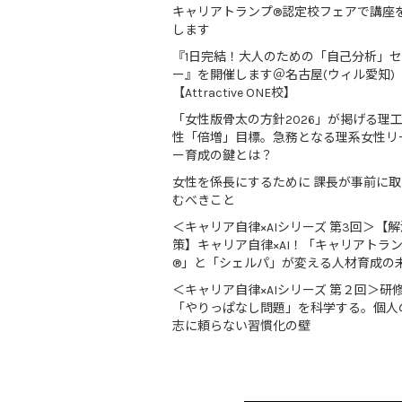
キャリアトランプ®認定校フェアで講座
します
『1日完結！大人のための「自己分析」
ー』を開催します＠名古屋(ウィル愛知)
【Attractive ONE校】
「女性版骨太の方針2026」が掲げる理
性「倍増」目標。急務となる理系女性リ
ー育成の鍵とは？
女性を係長にするために 課長が事前に
むべきこと
＜キャリア自律×AIシリーズ 第3回＞【解
策】キャリア自律×AI！「キャリアトラ
®」と「シェルパ」が変える人材育成の
＜キャリア自律×AIシリーズ 第２回＞研
「やりっぱなし問題」を科学する。個人
志に頼らない習慣化の壁