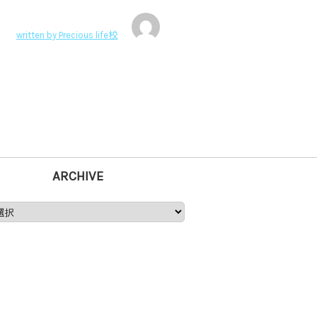
written by
Precious life校
ARCHIVE