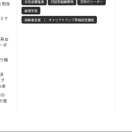
女性活躍推進
対話型組織開発
次世代リーダー
を担当
越境学習
セミナ
高齢者支援 / キャリアトランプ資格認定講座
工系女
ーダ
取り組
決
ンプ
未来
修の
の意