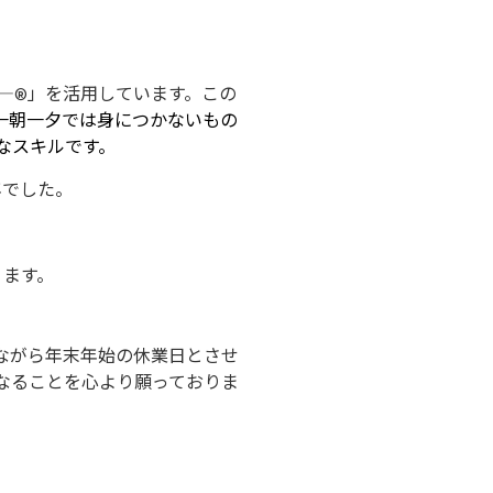
―®」を活用しています。この
一朝一夕では身につかないもの
なスキルです。
年でした。
ります。
勝手ながら年末年始の休業日とさせ
なることを心より願っておりま