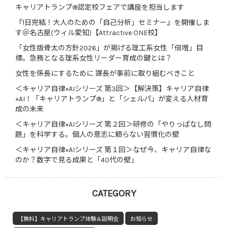
キャリアトランプ®認定校フェアで講座を担当します
『1日完結！大人のための「自己分析」セミナー』を開催しま
す＠名古屋(ウィル愛知)【Attractive ONE校】
「女性版骨太の方針2026」が掲げる理工系女性「倍増」目
標。急務となる理系女性リーダー育成の鍵とは？
女性を係長にするために 課長が事前に取り組むべきこと
＜キャリア自律×AIシリーズ 第3回＞【解決策】キャリア自律
×AI！「キャリアトランプ®」と「シェルパ」が変える人材育
成の未来
＜キャリア自律×AIシリーズ 第２回＞研修の「やりっぱなし問
題」を科学する。個人の意志に頼らない習慣化の壁
＜キャリア自律×AIシリーズ 第１回＞なぜ今、キャリア自律な
のか？数字で見る成果と「40代の壁」
CATEGORY
【無料】キャリアトランプ体験＆説明会
お知らせ