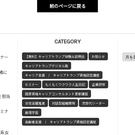
前のページに戻る
CATEGORY
ミナー
【無料】キャリアトランプ体験＆説明会
お知らせ
キャリアトランプデジタル版
緒に
キャリア支援 / キャリアトランプ資格認定講座
セミナー
もくもくワクワク人生日記
企業研修
国家資格キャリアコンサルタント更新講習
を担当
女性活躍推進
対話型組織開発
次世代リーダー
セミナ
越境学習
高齢者支援 / キャリアトランプ資格認定講座
工系女