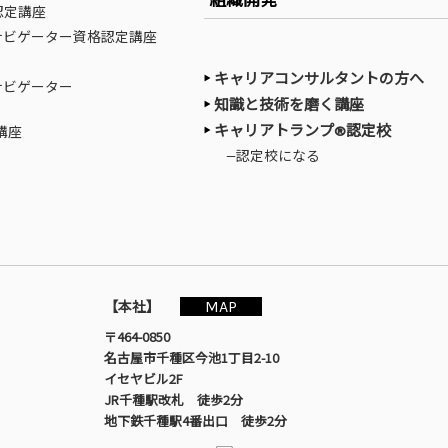
組織開発
認定講座
ナビゲーター資格認定講座
キャリアコンサルタントの方へ
ナビゲーター
知識と技術を磨く講座
キャリアトランプ®認定校
講座
—認定校になる
MAP
【本社】
〒464-0850
名古屋市千種区今池1丁目2-10
イセヤビル2F
JR千種駅改札 徒歩2分
地下鉄千種駅4番出口 徒歩2分