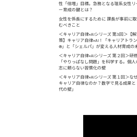
性「倍増」目標。急務となる理系女性リ
ー育成の鍵とは？
女性を係長にするために 課長が事前に
むべきこと
＜キャリア自律×AIシリーズ 第3回＞【解
策】キャリア自律×AI！「キャリアトラ
®」と「シェルパ」が変える人材育成の
＜キャリア自律×AIシリーズ 第２回＞研
「やりっぱなし問題」を科学する。個人
志に頼らない習慣化の壁
＜キャリア自律×AIシリーズ 第１回＞な
キャリア自律なのか？数字で見る成果と
代の壁」