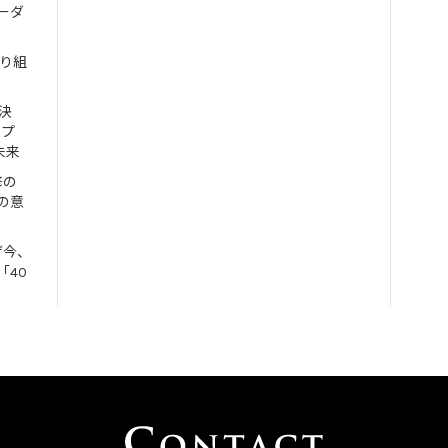
ーダ
取り組
決
ンプ
未来
修の
の意
ぜ今、
「40