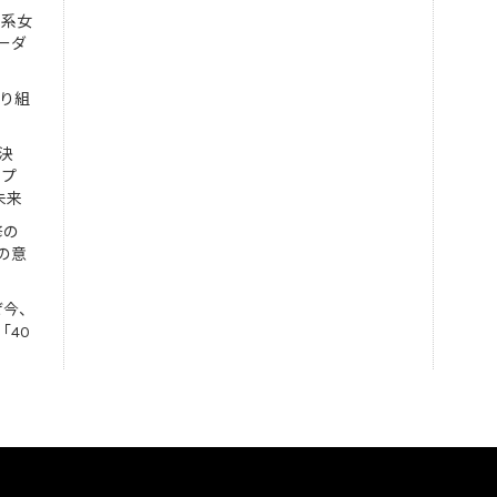
工系女
ーダ
取り組
決
ンプ
未来
修の
の意
ぜ今、
「40