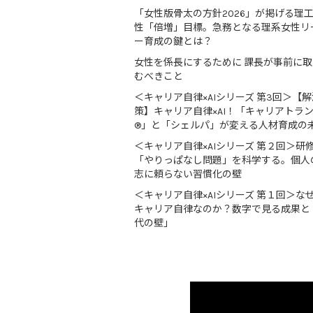
「女性版骨太の方針2026」が掲げる理
性「倍増」目標。急務となる理系女性リ
ー育成の鍵とは？
女性を係長にするために 課長が事前に
むべきこと
＜キャリア自律×AIシリーズ 第3回＞【解
策】キャリア自律×AI！「キャリアトラ
®」と「シェルパ」が変える人材育成の
＜キャリア自律×AIシリーズ 第２回＞研
「やりっぱなし問題」を科学する。個人
志に頼らない習慣化の壁
＜キャリア自律×AIシリーズ 第１回＞な
キャリア自律なのか？数字で見る成果と
代の壁」