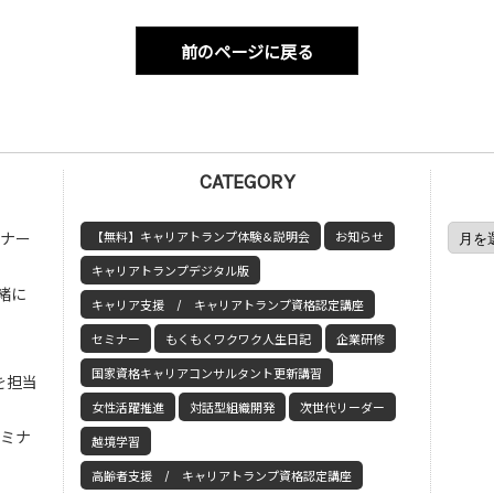
前のページに戻る
CATEGORY
ミナー
【無料】キャリアトランプ体験＆説明会
お知らせ
キャリアトランプデジタル版
緒に
キャリア支援 / キャリアトランプ資格認定講座
セミナー
もくもくワクワク人生日記
企業研修
国家資格キャリアコンサルタント更新講習
を担当
女性活躍推進
対話型組織開発
次世代リーダー
セミナ
越境学習
高齢者支援 / キャリアトランプ資格認定講座