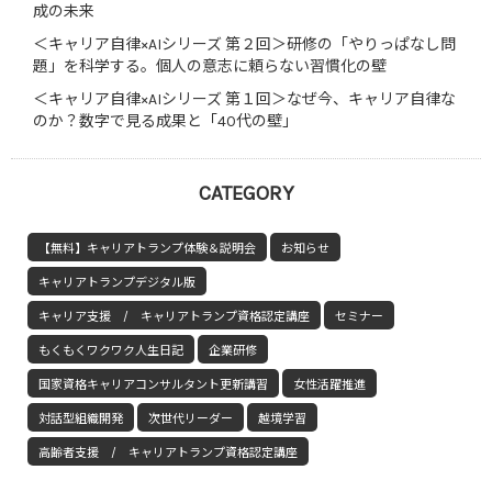
成の未来
＜キャリア自律×AIシリーズ 第２回＞研修の「やりっぱなし問
題」を科学する。個人の意志に頼らない習慣化の壁
＜キャリア自律×AIシリーズ 第１回＞なぜ今、キャリア自律な
のか？数字で見る成果と「40代の壁」
CATEGORY
【無料】キャリアトランプ体験＆説明会
お知らせ
キャリアトランプデジタル版
キャリア支援 / キャリアトランプ資格認定講座
セミナー
もくもくワクワク人生日記
企業研修
国家資格キャリアコンサルタント更新講習
女性活躍推進
対話型組織開発
次世代リーダー
越境学習
高齢者支援 / キャリアトランプ資格認定講座