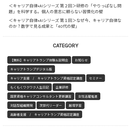
＜キャリア自律×AIシリーズ 第２回＞研修の「やりっぱなし問
題」を科学する。個人の意志に頼らない習慣化の壁
＜キャリア自律×AIシリーズ 第１回＞なぜ今、キャリア自律な
のか？数字で見る成果と「40代の壁」
CATEGORY
【無料】キャリアトランプ体験＆説明会
お知らせ
キャリアトランプデジタル版
キャリア支援 / キャリアトランプ資格認定講座
セミナー
もくもくワクワク人生日記
企業研修
国家資格キャリアコンサルタント更新講習
女性活躍推進
対話型組織開発
次世代リーダー
越境学習
高齢者支援 / キャリアトランプ資格認定講座