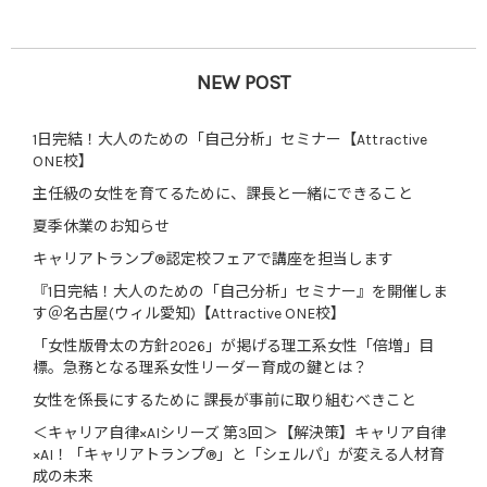
NEW POST
1日完結！大人のための「自己分析」セミナー【Attractive
ONE校】
主任級の女性を育てるために、課長と一緒にできること
夏季休業のお知らせ
キャリアトランプ®認定校フェアで講座を担当します
『1日完結！大人のための「自己分析」セミナー』を開催しま
す＠名古屋(ウィル愛知)【Attractive ONE校】
「女性版骨太の方針2026」が掲げる理工系女性「倍増」目
標。急務となる理系女性リーダー育成の鍵とは？
女性を係長にするために 課長が事前に取り組むべきこと
＜キャリア自律×AIシリーズ 第3回＞【解決策】キャリア自律
×AI！「キャリアトランプ®」と「シェルパ」が変える人材育
成の未来