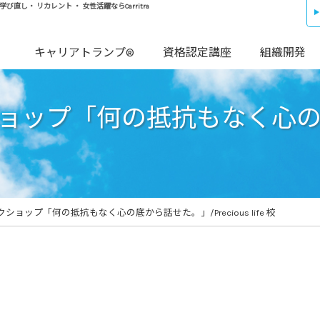
し・ リカレント ・ 女性活躍ならCarritra
キャリアトランプ®
資格認定講座
組織開発
ップ「何の抵抗もなく心の底か
ョップ「何の抵抗もなく心の底から話せた。」/Precious life 校