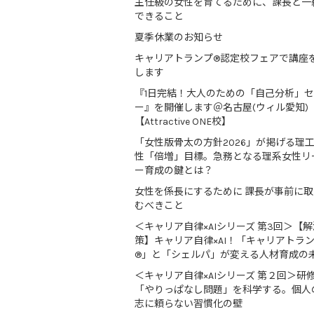
主任級の女性を育てるために、課長と一
できること
夏季休業のお知らせ
キャリアトランプ®認定校フェアで講座
します
『1日完結！大人のための「自己分析」
ー』を開催します＠名古屋(ウィル愛知)
【Attractive ONE校】
「女性版骨太の方針2026」が掲げる理
性「倍増」目標。急務となる理系女性リ
ー育成の鍵とは？
女性を係長にするために 課長が事前に
むべきこと
＜キャリア自律×AIシリーズ 第3回＞【解
策】キャリア自律×AI！「キャリアトラ
®」と「シェルパ」が変える人材育成の
＜キャリア自律×AIシリーズ 第２回＞研
「やりっぱなし問題」を科学する。個人
志に頼らない習慣化の壁