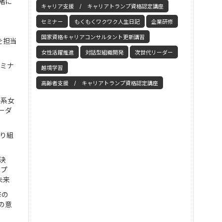
緒に
キャリア支援 / キャリアトランプ資格認定講座
セミナー
もくもくワクワク人生日記
企業研修
国家資格キャリアコンサルタント更新講習
を担当
女性活躍推進
対話型組織開発
次世代リーダー
セミナ
越境学習
高齢者支援 / キャリアトランプ資格認定講座
工系女
ーダ
取り組
決
ンプ
未来
修の
の意