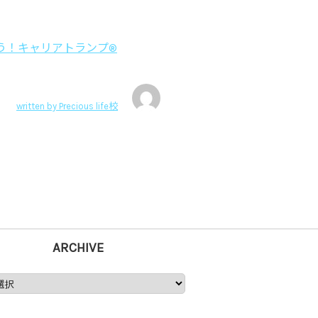
う！キャリアトランプ®
written by
Precious life校
ARCHIVE