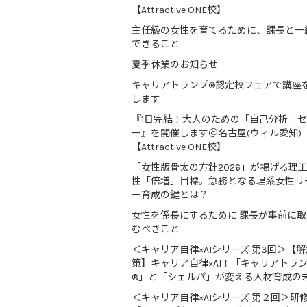
【Attractive ONE校】
主任級の女性を育てるために、課長と一
できること
夏季休業のお知らせ
キャリアトランプ®認定校フェアで講座
します
『1日完結！大人のための「自己分析」
ー』を開催します＠名古屋(ウィル愛知)
【Attractive ONE校】
「女性版骨太の方針2026」が掲げる理
性「倍増」目標。急務となる理系女性リ
ー育成の鍵とは？
女性を係長にするために 課長が事前に
むべきこと
＜キャリア自律×AIシリーズ 第3回＞【解
策】キャリア自律×AI！「キャリアトラ
®」と「シェルパ」が変える人材育成の
＜キャリア自律×AIシリーズ 第２回＞研