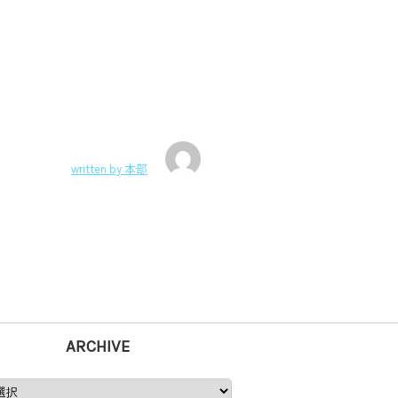
written by
本部
ARCHIVE