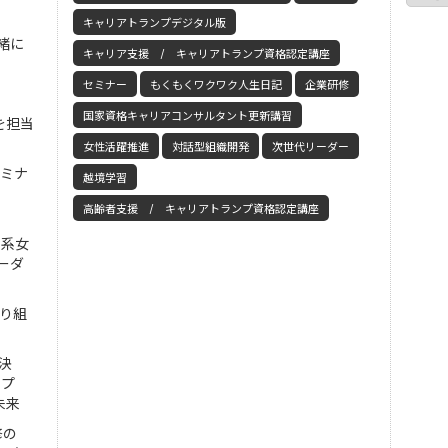
キャリアトランプデジタル版
緒に
キャリア支援 / キャリアトランプ資格認定講座
セミナー
もくもくワクワク人生日記
企業研修
国家資格キャリアコンサルタント更新講習
を担当
女性活躍推進
対話型組織開発
次世代リーダー
セミナ
越境学習
高齢者支援 / キャリアトランプ資格認定講座
工系女
ーダ
取り組
決
ンプ
未来
修の