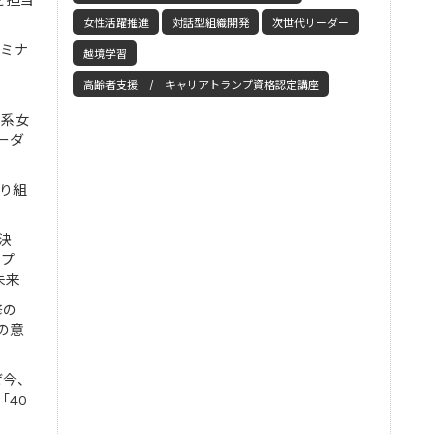
を担当
女性活躍推進
対話型組織開発
次世代リーダー
セミナ
越境学習
高齢者支援 / キャリアトランプ資格認定講座
工系女
ーダ
取り組
決
ンプ
未来
修の
の意
ぜ今、
「40