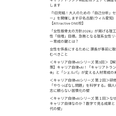
キャリアトランプ®認定校フェアで講座
します
『1日完結！大人のための「自己分析」
ー』を開催します＠名古屋(ウィル愛知)
【Attractive ONE校】
「女性版骨太の方針2026」が掲げる理
性「倍増」目標。急務となる理系女性リ
ー育成の鍵とは？
女性を係長にするために 課長が事前に
むべきこと
＜キャリア自律×AIシリーズ 第3回＞【解
策】キャリア自律×AI！「キャリアトラ
®」と「シェルパ」が変える人材育成の
＜キャリア自律×AIシリーズ 第２回＞研
「やりっぱなし問題」を科学する。個人
志に頼らない習慣化の壁
＜キャリア自律×AIシリーズ 第１回＞な
キャリア自律なのか？数字で見る成果と
代の壁」