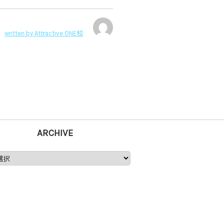
written by
Attractive ONE校
ARCHIVE