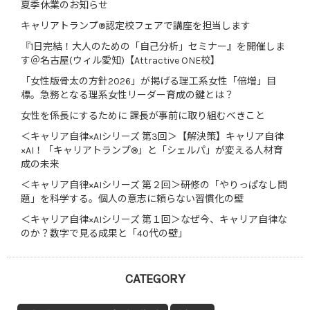
夏季休業のお知らせ
キャリアトランプ®認定校フェアで講座を担当します
『1日完結！大人のための「自己分析」セミナー』を開催しま
す＠名古屋(ウィル愛知)【Attractive ONE校】
「女性版骨太の方針2026」が掲げる理工系女性「倍増」目
標。急務となる理系女性リーダー育成の鍵とは？
女性を係長にするために 課長が事前に取り組むべきこと
＜キャリア自律×AIシリーズ 第3回＞【解決策】キャリア自律
×AI！「キャリアトランプ®」と「シェルパ」が変える人材育
成の未来
＜キャリア自律×AIシリーズ 第２回＞研修の「やりっぱなし問
題」を科学する。個人の意志に頼らない習慣化の壁
＜キャリア自律×AIシリーズ 第１回＞なぜ今、キャリア自律な
のか？数字で見る成果と「40代の壁」
CATEGORY