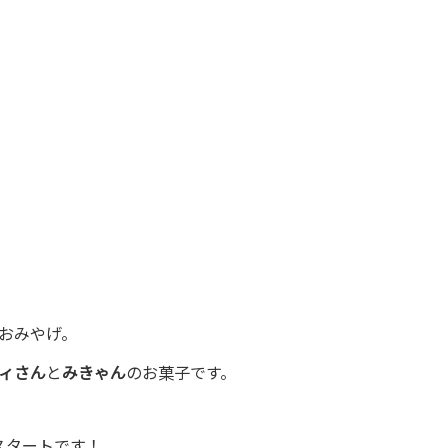
おみやげ。
ィさん
と
みきゃん
のお菓子です。
スタートです！