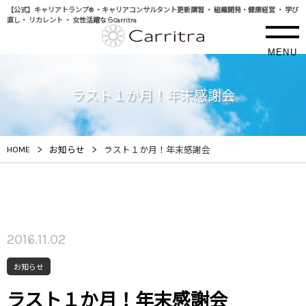
【公式】キャリアトランプ® ・キャリアコンサルタント更新講習 ・ 組織開発・健康経営 ・ 学び
直し・ リカレント ・ 女性活躍ならCarritra
MENU
ラスト１か月！年末感謝会
>
>
HOME
お知らせ
ラスト１か月！年末感謝会
2016.11.02
お知らせ
ラスト１か月！年末感謝会