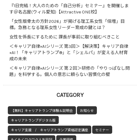
『1日完結！大人のための「自己分析」セミナー』を開催しま
す＠名古屋(ウィル愛知)【Attractive ONE校】
「女性版骨太の方針2026」が掲げる理工系女性「倍増」目
標。急務となる理系女性リーダー育成の鍵とは？
女性を係長にするために 課長が事前に取り組むべきこと
＜キャリア自律×AIシリーズ 第3回＞【解決策】キャリア自律
×AI！「キャリアトランプ®」と「シェルパ」が変える人材育
成の未来
＜キャリア自律×AIシリーズ 第２回＞研修の「やりっぱなし問
題」を科学する。個人の意志に頼らない習慣化の壁
CATEGORY
【無料】キャリアトランプ体験＆説明会
お知らせ
キャリアトランプデジタル版
キャリア支援 / キャリアトランプ資格認定講座
セミナー
もくもくワクワク人生日記
企業研修