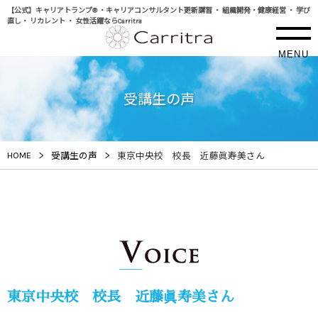
【公式】キャリアトランプ® ・キャリアコンサルタント更新講習 ・ 組織開発・健康経営 ・ 学び
直し・ リカレント ・ 女性活躍ならCarritra
MENU
受講生の声
>
>
HOME
受講生の声
東京中央校 校長 近藤眞寿美さん
東京中央校 校長 近藤眞寿美さん