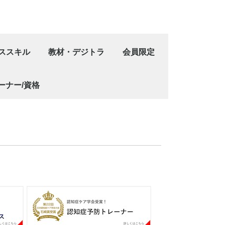
ススキル
教材・デジトラ
会員限定
編
向上）
り）
ンプ®ファシリテーター資格認定講座
ンプ®メンタリング資格認定講座
ンプ®ダイバーシティ・ナビゲーター資格認定講座
プ®認定講師養成講座
ンプ®ダイバーシティ・ナビゲーターインストラクター養成講座
法（ラベリング）
リテーション資格
アトランプ®
【オンライン】[技能講習6h]"ゲームで学ぶ" 自己肯定感
【通学講座】[技能講習6ｈ]“ゲームで学ぶ”自己肯定感を
購入
レンタル
認知症予防
キャリアトランプデジタル版
【スキルを学ぶ】ラベリング―言語化―マ
【指導方法を学ぶ】ラベリング―言語化―
オンライン
通学
会員セミナー
【無料】キャリアトランプ講
【基礎編】プログラム設計力
企業研修講師養成講座
ワークブック/ワ
キャリアトランプ
その他
キャリアトランプ
ID
ライセンス・維持
ーナー/資格
サポーター養成講座
ャリアトランプ®回想支援ファシリテーター資格認定講座
ャリアトランプ®終活支援ファシリテーター資格認定講座