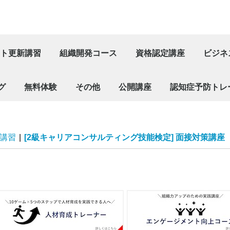
ト更新講習
組織開発コース
資格認定講座
ビジネ
 自己肯定感を高めるキャリア支援講座
”キャリアコンサルティングに活かす対話型組織開発の手法 入門
”組織活性を進める対話とグループアプローチ
を活用したキャリア支援者のためのファシリテーション
技能検定] 論述対策講座
技能検定] 面接対策講座
技能検定] 【直前】面接対策講座（個別対応）
組織開発ファシリテーター（エンゲージメント
組織開発体験講座
KITAIファシリテーションキット（資格認定あ
[Step1]キャリアトラ
[Step2]キャリアトラ
[Step3]キャリアトラ
[Step4]キャリアトラン
[Step5]キャリアトラ
対話技
ファシ
キャリ
グ
無料体験
その他
公開講座
認知症予防トレ
年会費
認定証発行
受講修了証（更新講習）再発行
試験
[Step0]対話
[Step1]キ
[Step2]キ
脳検定
講習
|
[2級キャリアコンサルティング技能検定] 面接対策講座