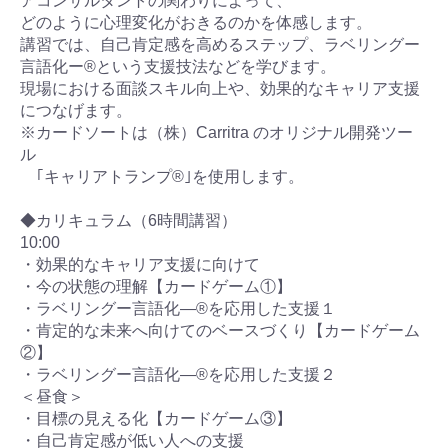
アコンサルタントの関わりによって、
どのように心理変化がおきるのかを体感します。
講習では、自己肯定感を高めるステップ、ラベリングー
言語化ー®という支援技法などを学びます。
現場における面談スキル向上や、効果的なキャリア支援
につなげます。
※カードソートは（株）Carritra のオリジナル開発ツー
ル
｢キャリアトランプ®｣を使用します。
◆カリキュラム（6時間講習）
10:00
・効果的なキャリア支援に向けて
・今の状態の理解【カードゲーム①】
・ラベリングー言語化―®を応用した支援１
・肯定的な未来へ向けてのベースづくり【カードゲーム
②】
・ラベリングー言語化―®を応用した支援２
＜昼食＞
・目標の見える化【カードゲーム③】
・自己肯定感が低い人への支援