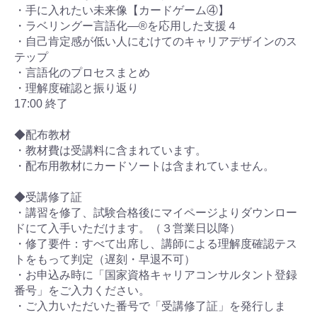
・手に入れたい未来像【カードゲーム④】
・ラベリングー言語化―®を応用した支援４
・自己肯定感が低い人にむけてのキャリアデザインのス
テップ
・言語化のプロセスまとめ
・理解度確認と振り返り
17:00 終了
◆配布教材
・教材費は受講料に含まれています。
・配布用教材にカードソートは含まれていません。
◆受講修了証
・講習を修了、試験合格後にマイページよりダウンロー
ドにて入手いただけます。（３営業日以降）
・修了要件：すべて出席し、講師による理解度確認テス
トをもって判定（遅刻・早退不可）
・お申込み時に「国家資格キャリアコンサルタント登録
番号」をご入力ください。
・ご入力いただいた番号で「受講修了証」を発行しま