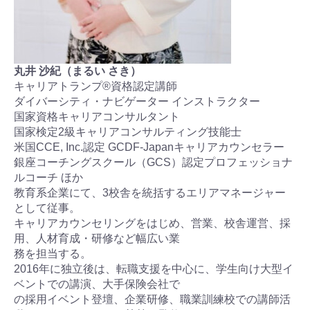
丸井 沙紀（まるい さき）
キャリアトランプ®資格認定講師
ダイバーシティ・ナビゲーター インストラクター
国家資格キャリアコンサルタント
国家検定2級キャリアコンサルティング技能士
米国CCE, Inc.認定 GCDF-Japanキャリアカウンセラー
銀座コーチングスクール（GCS）認定プロフェッショナ
ルコーチ ほか
教育系企業にて、3校舎を統括するエリアマネージャー
として従事。
キャリアカウンセリングをはじめ、営業、校舎運営、採
用、人材育成・研修など幅広い業
務を担当する。
2016年に独立後は、転職支援を中心に、学生向け大型イ
ベントでの講演、大手保険会社で
の採用イベント登壇、企業研修、職業訓練校での講師活