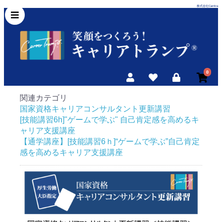
株式会社Carritra
0
関連カテゴリ
国家資格キャリアコンサルタント更新講習
[技能講習6h]"ゲームで学ぶ" 自己肯定感を高めるキ
ャリア支援講座
【通学講座】[技能講習6ｈ]“ゲームで学ぶ”自己肯定
感を高めるキャリア支援講座