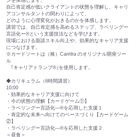
ンを体感します。
自己肯定感が低いクライアントの状態を理解し、キャリ
アコンサルタントの関わりによって、
どのように心理変化がおきるのかを体感します。
講習では、自己肯定感を高めるステップ、ラベリングー
言語化ー®という支援技法などを学びます。
現場における面談スキル向上や、効果的なキャリア支援
につなげます。
※カードソートは（株）Carritra のオリジナル開発ツー
ル
｢キャリアトランプ®｣を使用します。
◆カリキュラム（6時間講習）
10:00
・効果的なキャリア支援に向けて
・今の状態の理解【カードゲーム①】
・ラベリングー言語化―®を応用した支援１
・肯定的な未来へ向けてのベースづくり【カードゲーム
②】
・ラベリングー言語化―®を応用した支援２
＜昼食＞