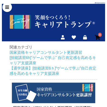
株式会社Carritra
0
関連カテゴリ
国家資格キャリアコンサルタント更新講習
[技能講習6h]"ゲームで学ぶ" 自己肯定感を高めるキ
ャリア支援講座
【通学講座】[技能講習6ｈ]“ゲームで学ぶ”自己肯定
感を高めるキャリア支援講座