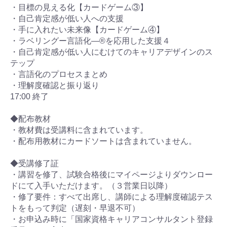
・目標の見える化【カードゲーム③】
・自己肯定感が低い人への支援
・手に入れたい未来像【カードゲーム④】
・ラベリングー言語化―®を応用した支援４
・自己肯定感が低い人にむけてのキャリアデザインのス
テップ
・言語化のプロセスまとめ
・理解度確認と振り返り
17:00 終了
◆配布教材
・教材費は受講料に含まれています。
・配布用教材にカードソートは含まれていません。
◆受講修了証
・講習を修了、試験合格後にマイページよりダウンロー
ドにて入手いただけます。（３営業日以降）
・修了要件：すべて出席し、講師による理解度確認テス
トをもって判定（遅刻・早退不可）
・お申込み時に「国家資格キャリアコンサルタント登録