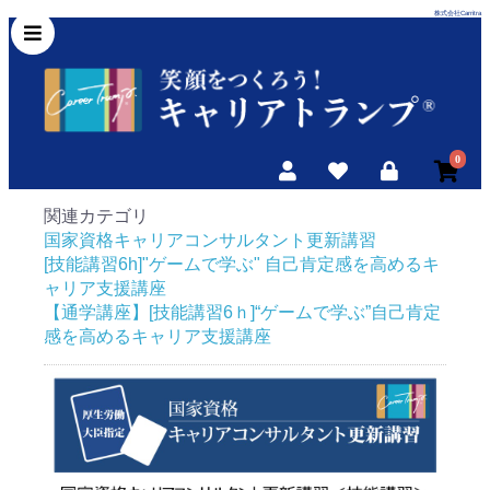
株式会社Carritra
0
関連カテゴリ
国家資格キャリアコンサルタント更新講習
[技能講習6h]"ゲームで学ぶ" 自己肯定感を高めるキ
ャリア支援講座
【通学講座】[技能講習6ｈ]“ゲームで学ぶ”自己肯定
感を高めるキャリア支援講座