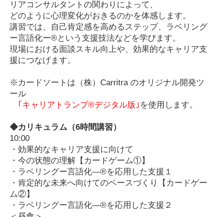
リアコンサルタントの関わりによって、
どのように心理変化がおきるのかを体感します。
講習では、自己肯定感を高めるステップ、ラベリング
ー言語化ー®という支援技法などを学びます。
現場における面談スキル向上や、効果的なキャリア支
援につなげます。
※カードソートは（株）Carritra のオリジナル開発ツ
ール
｢キャリアトランプ®デジタル版｣
を使用します。
◆カリキュラム
（6時間講習）
10:00
・
効果的なキャリア支援に向けて
・今の状態の理解【カードゲーム①】
・ラベリングー言語化―®を応用した支援１
・肯定的な未来へ向けてのベースづくり【カードゲー
ム②】
・ラベリングー言語化―®を応用した支援２
＜昼食＞