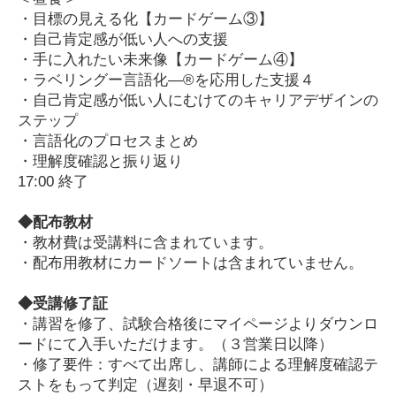
・目標の見える化【カードゲーム③】
・自己肯定感が低い人への支援
・手に入れたい未来像【カードゲーム④】
・ラベリングー言語化―®を応用した支援４
・自己肯定感が低い人にむけてのキャリアデザインの
ステップ
・言語化のプロセスまとめ
・理解度確認と振り返り
17:00 終了
◆配布教材
・教材費は受講料に含まれています。
・配布用教材にカードソートは含まれていません。
◆受講修了証
・講習を修了、試験合格後にマイページよりダウンロ
ードにて入手いただけます。（３営業日以降）
・修了要件：すべて出席し、講師による理解度確認テ
ストをもって判定（遅刻・早退不可）