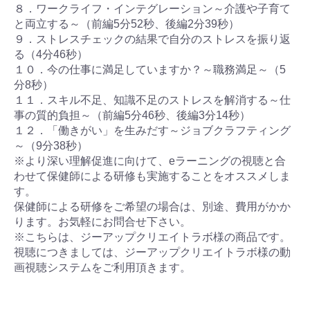
８．ワークライフ・インテグレーション～介護や子育て
と両立する～（前編5分52秒、後編2分39秒）
９．ストレスチェックの結果で自分のストレスを振り返
る（4分46秒）
１０．今の仕事に満足していますか？～職務満足～（5
分8秒）
１１．スキル不足、知識不足のストレスを解消する～仕
事の質的負担～（前編5分46秒、後編3分14秒）
１２．「働きがい」を生みだす～ジョブクラフティング
～（9分38秒）
※より深い理解促進に向けて、eラーニングの視聴と合
わせて保健師による研修も実施することをオススメしま
す。
保健師による研修をご希望の場合は、別途、費用がかか
ります。お気軽にお問合せ下さい。
※こちらは、ジーアップクリエイトラボ様の商品です。
視聴につきましては、ジーアップクリエイトラボ様の動
画視聴システムをご利用頂きます。