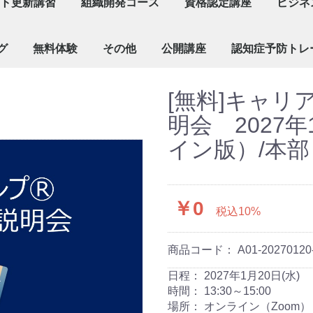
ト更新講習
組織開発コース
資格認定講座
ビジネ
 自己肯定感を高めるキャリア支援講座
”キャリアコンサルティングに活かす対話型組織開発の手法 入門
”組織活性を進める対話とグループアプローチ
を活用したキャリア支援者のためのファシリテーション
技能検定] 論述対策講座
技能検定] 面接対策講座
技能検定] 【直前】面接対策講座（個別対応）
組織開発ファシリテーター（エンゲージメント
組織開発体験講座
KITAIファシリテーションキット（資格認定あ
[Step1]キャリアトラ
[Step2]キャリアトラ
[Step3]キャリアトラ
[Step4]キャリアトラン
[Step5]キャリアトラ
対話技
ファシ
キャリ
グ
無料体験
その他
公開講座
認知症予防トレ
年会費
認定証発行
受講修了証（更新講習）再発行
試験
[Step0]対話
[Step1]キ
[Step2]キ
脳検定
[無料]キャリ
明会 2027年
イン版）/本部
￥0
税込10%
商品コード：
A01-20270120
日程：
2027年1月20日(水)
時間：
13:30～15:00
場所：
オンライン（Zoom）