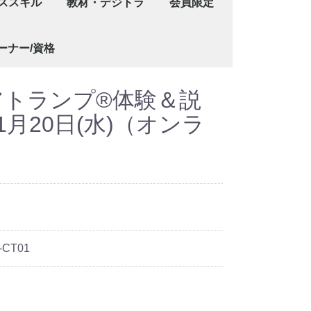
ススキル
教材・デジトラ
会員限定
編
向上）
り）
ンプ®ファシリテーター資格認定講座
ンプ®メンタリング資格認定講座
ンプ®ダイバーシティ・ナビゲーター資格認定講座
プ®認定講師養成講座
ンプ®ダイバーシティ・ナビゲーターインストラクター養成講座
法（ラベリング）
リテーション資格
アトランプ®
【オンライン】[技能講習6h]"ゲームで学ぶ" 自己肯定感
【通学講座】[技能講習6ｈ]“ゲームで学ぶ”自己肯定感を
購入
レンタル
認知症予防
キャリアトランプデジタル版
【スキルを学ぶ】ラベリング―言語化―マ
【指導方法を学ぶ】ラベリング―言語化―
オンライン
通学
会員セミナー
【無料】キャリアトランプ講
【基礎編】プログラム設計力
企業研修講師養成講座
ワークブック/ワ
キャリアトランプ
その他
キャリアトランプ
ID
ライセンス・維持
ーナー/資格
サポーター養成講座
ャリアトランプ®回想支援ファシリテーター資格認定講座
ャリアトランプ®終活支援ファシリテーター資格認定講座
アトランプ®体験＆説
1月20日(水)（オンラ
-CT01