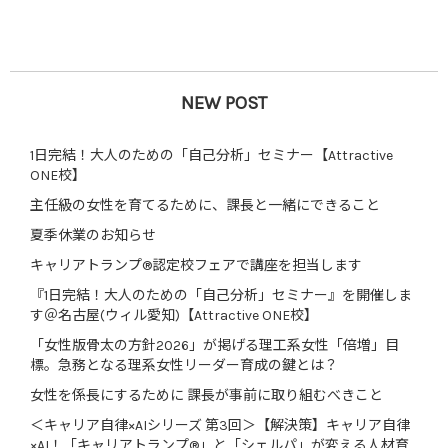
NEW POST
1日完結！大人のための「自己分析」セミナー【Attractive
ONE校】
主任級の女性を育てるために、課長と一緒にできること
夏季休業のお知らせ
キャリアトランプ®認定校フェアで講座を担当します
『1日完結！大人のための「自己分析」セミナー』を開催しま
す＠名古屋(ウィル愛知)【Attractive ONE校】
「女性版骨太の方針2026」が掲げる理工系女性「倍増」目
標。急務となる理系女性リーダー育成の鍵とは？
女性を係長にするために 課長が事前に取り組むべきこと
＜キャリア自律×AIシリーズ 第3回＞【解決策】キャリア自律
×AI！「キャリアトランプ®」と「シェルパ」が変える人材育