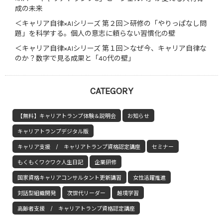
成の未来
＜キャリア自律×AIシリーズ 第２回＞研修の「やりっぱなし問
題」を科学する。個人の意志に頼らない習慣化の壁
＜キャリア自律×AIシリーズ 第１回＞なぜ今、キャリア自律な
のか？数字で見る成果と「40代の壁」
CATEGORY
【無料】キャリアトランプ体験＆説明会
お知らせ
キャリアトランプデジタル版
キャリア支援 / キャリアトランプ資格認定講座
セミナー
もくもくワクワク人生日記
企業研修
国家資格キャリアコンサルタント更新講習
女性活躍推進
対話型組織開発
次世代リーダー
越境学習
高齢者支援 / キャリアトランプ資格認定講座