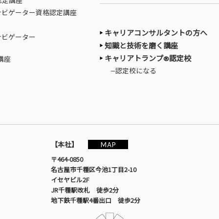
認定講座
ナビゲーター資格認定講座
キャリアコンサルタントの方へ
ナビゲーター
知識と技術を磨く講座
キャリアトランプ®認定校
講座
—認定校になる
MAP
【本社】
〒464-0850
名古屋市千種区今池1丁目2-10
イセヤビル2F
JR千種駅改札 徒歩2分
地下鉄千種駅4番出口 徒歩2分