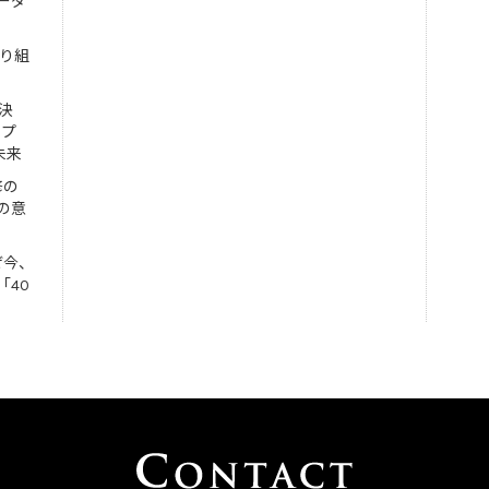
ーダ
取り組
決
ンプ
未来
修の
の意
ぜ今、
「40