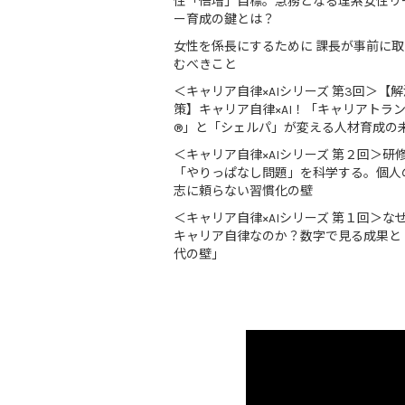
性「倍増」目標。急務となる理系女性リ
ー育成の鍵とは？
女性を係長にするために 課長が事前に
むべきこと
＜キャリア自律×AIシリーズ 第3回＞【解
策】キャリア自律×AI！「キャリアトラ
®」と「シェルパ」が変える人材育成の
＜キャリア自律×AIシリーズ 第２回＞研
「やりっぱなし問題」を科学する。個人
志に頼らない習慣化の壁
＜キャリア自律×AIシリーズ 第１回＞な
キャリア自律なのか？数字で見る成果と
代の壁」