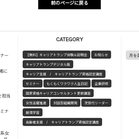
前のページに戻る
CATEGORY
ミナー
【無料】キャリアトランプ体験＆説明会
お知らせ
キャリアトランプデジタル版
緒に
キャリア支援 / キャリアトランプ資格認定講座
セミナー
もくもくワクワク人生日記
企業研修
国家資格キャリアコンサルタント更新講習
を担当
女性活躍推進
対話型組織開発
次世代リーダー
セミナ
越境学習
高齢者支援 / キャリアトランプ資格認定講座
工系女