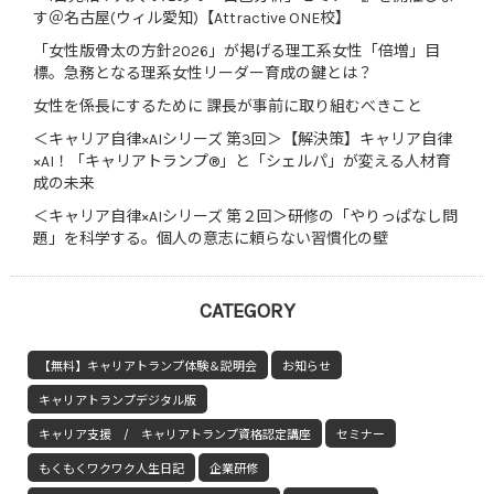
す＠名古屋(ウィル愛知)【Attractive ONE校】
「女性版骨太の方針2026」が掲げる理工系女性「倍増」目
標。急務となる理系女性リーダー育成の鍵とは？
女性を係長にするために 課長が事前に取り組むべきこと
＜キャリア自律×AIシリーズ 第3回＞【解決策】キャリア自律
×AI！「キャリアトランプ®」と「シェルパ」が変える人材育
成の未来
＜キャリア自律×AIシリーズ 第２回＞研修の「やりっぱなし問
題」を科学する。個人の意志に頼らない習慣化の壁
CATEGORY
【無料】キャリアトランプ体験＆説明会
お知らせ
キャリアトランプデジタル版
キャリア支援 / キャリアトランプ資格認定講座
セミナー
もくもくワクワク人生日記
企業研修