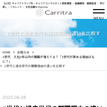
【公式】キャリアトランプ® ・キャリアコンサルタント更新講習 ・ 組織開発・健康経営 ・ 学び
直し・ リカレント ・ 女性活躍ならCarritra
MENU
Z世代と過去世代の離職理由の違いを比較す
>
>
HOME
お知らせ
Z世代 入社3年以内の離職が増えてる？「Z世代が辞める理由はな
に？」
>
Z世代と過去世代の離職理由の違いを比較す
2025.06.28