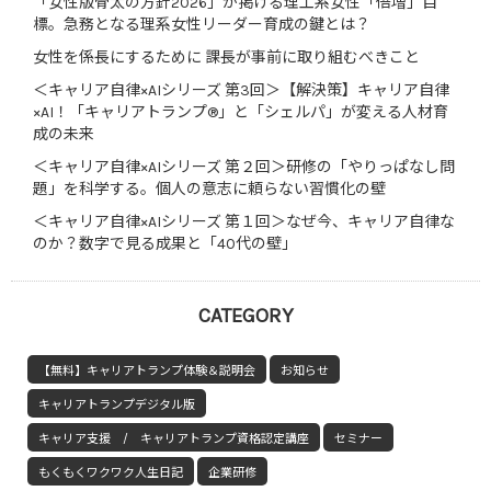
「女性版骨太の方針2026」が掲げる理工系女性「倍増」目
標。急務となる理系女性リーダー育成の鍵とは？
女性を係長にするために 課長が事前に取り組むべきこと
＜キャリア自律×AIシリーズ 第3回＞【解決策】キャリア自律
×AI！「キャリアトランプ®」と「シェルパ」が変える人材育
成の未来
＜キャリア自律×AIシリーズ 第２回＞研修の「やりっぱなし問
題」を科学する。個人の意志に頼らない習慣化の壁
＜キャリア自律×AIシリーズ 第１回＞なぜ今、キャリア自律な
のか？数字で見る成果と「40代の壁」
CATEGORY
【無料】キャリアトランプ体験＆説明会
お知らせ
キャリアトランプデジタル版
キャリア支援 / キャリアトランプ資格認定講座
セミナー
もくもくワクワク人生日記
企業研修