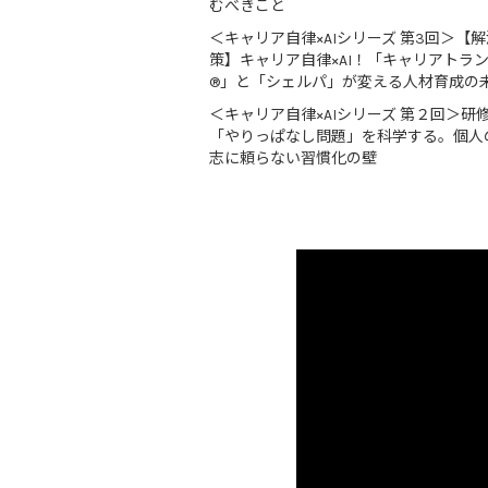
むべきこと
＜キャリア自律×AIシリーズ 第3回＞【解
策】キャリア自律×AI！「キャリアトラ
®」と「シェルパ」が変える人材育成の
＜キャリア自律×AIシリーズ 第２回＞研
「やりっぱなし問題」を科学する。個人
志に頼らない習慣化の壁