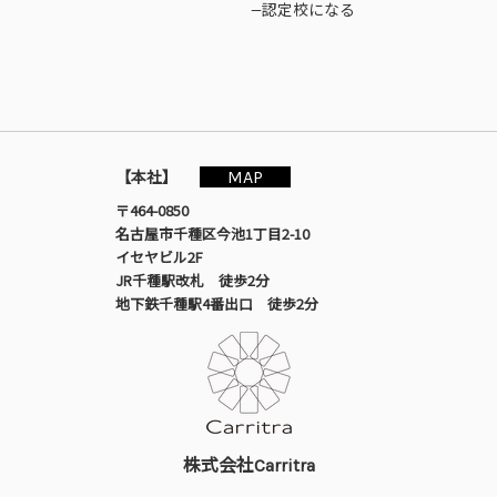
—認定校になる
MAP
【本社】
〒464-0850
名古屋市千種区今池1丁目2-10
イセヤビル2F
JR千種駅改札 徒歩2分
地下鉄千種駅4番出口 徒歩2分
株式会社Carritra