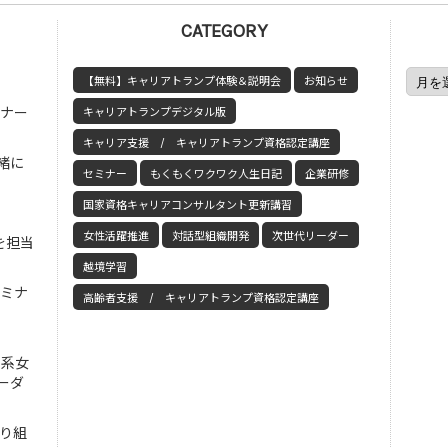
CATEGORY
【無料】キャリアトランプ体験＆説明会
お知らせ
ミナー
キャリアトランプデジタル版
キャリア支援 / キャリアトランプ資格認定講座
緒に
セミナー
もくもくワクワク人生日記
企業研修
国家資格キャリアコンサルタント更新講習
女性活躍推進
対話型組織開発
次世代リーダー
を担当
越境学習
セミナ
高齢者支援 / キャリアトランプ資格認定講座
工系女
ーダ
取り組