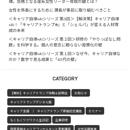
標。急務となる理系女性リーダー育成の鍵とは？
女性を係長にするために 課長が事前に取り組むべきこと
＜キャリア自律×AIシリーズ 第3回＞【解決策】キャリア自律
×AI！「キャリアトランプ®」と「シェルパ」が変える人材育
成の未来
＜キャリア自律×AIシリーズ 第２回＞研修の「やりっぱなし問
題」を科学する。個人の意志に頼らない習慣化の壁
＜キャリア自律×AIシリーズ 第１回＞なぜ今、キャリア自律な
のか？数字で見る成果と「40代の壁」
CATEGORY
【無料】キャリアトランプ体験＆説明会
お知らせ
キャリアトランプデジタル版
キャリア支援 / キャリアトランプ資格認定講座
セミナー
もくもくワクワク人生日記
企業研修
国家資格キャリアコンサルタント更新講習
女性活躍推進