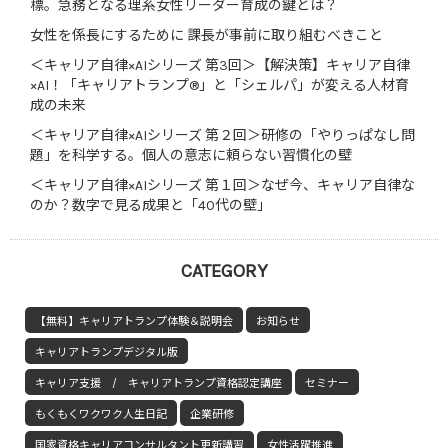
標。急務となる理系女性リーダー育成の鍵とは？
女性を係長にするために 課長が事前に取り組むべきこと
＜キャリア自律×AIシリーズ 第3回＞【解決策】キャリア自律
×AI！「キャリアトランプ®」と「シェルパ」が変える人材育
成の未来
＜キャリア自律×AIシリーズ 第２回＞研修の「やりっぱなし問
題」を科学する。個人の意志に頼らない習慣化の壁
＜キャリア自律×AIシリーズ 第１回＞なぜ今、キャリア自律な
のか？数字で見る成果と「40代の壁」
CATEGORY
【無料】キャリアトランプ体験＆説明会
お知らせ
キャリアトランプデジタル版
キャリア支援 / キャリアトランプ資格認定講座
セミナー
もくもくワクワク人生日記
企業研修
国家資格キャリアコンサルタント更新講習
女性活躍推進