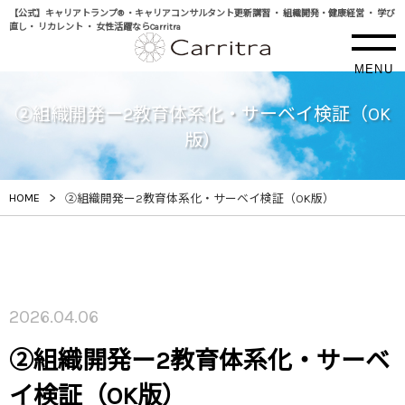
【公式】キャリアトランプ® ・キャリアコンサルタント更新講習 ・ 組織開発・健康経営 ・ 学び
直し・ リカレント ・ 女性活躍ならCarritra
MENU
②組織開発ー2教育体系化・サーベイ検証（OK
版）
>
HOME
②組織開発ー2教育体系化・サーベイ検証（OK版）
2026.04.06
②組織開発ー2教育体系化・サーベ
イ検証（OK版）