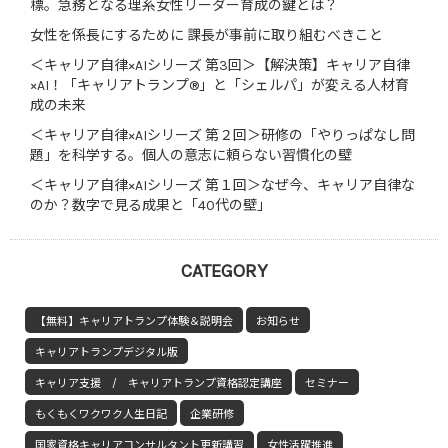
標。急務となる理系女性リーダー育成の鍵とは？
女性を係長にするために 課長が事前に取り組むべきこと
＜キャリア自律×AIシリーズ 第3回＞【解決策】キャリア自律
×AI！「キャリアトランプ®」と「シェルパ」が変える人材育
成の未来
＜キャリア自律×AIシリーズ 第２回＞研修の「やりっぱなし問
題」を科学する。個人の意志に頼らない習慣化の壁
＜キャリア自律×AIシリーズ 第１回＞なぜ今、キャリア自律な
のか？数字で見る成果と「40代の壁」
CATEGORY
【無料】キャリアトランプ体験＆説明会
お知らせ
キャリアトランプデジタル版
キャリア支援 / キャリアトランプ資格認定講座
セミナー
もくもくワクワク人生日記
企業研修
国家資格キャリアコンサルタント更新講習
女性活躍推進