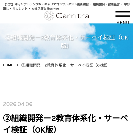
【公式】キャリアトランプ® ・キャリアコンサルタント更新講習 ・ 組織開発・健康経営 ・ 学び
直し・ リカレント ・ 女性活躍ならCarritra
MENU
②組織開発ー2教育体系化・サーベイ検証（OK
版）
>
HOME
②組織開発ー2教育体系化・サーベイ検証（OK版）
2026.04.06
②組織開発ー2教育体系化・サーベ
イ検証（OK版）